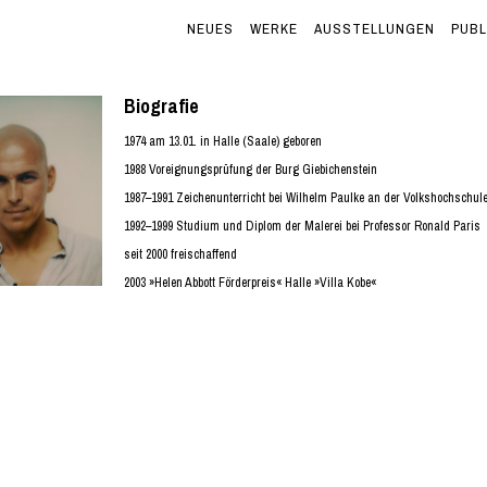
NEUES
WERKE
AUSSTELLUNGEN
PUBL
Biografie
1974 am 13.01. in Halle (Saale) geboren
1988 Voreignungsprüfung der Burg Giebichenstein
1987–1991 Zeichenunterricht bei Wilhelm Paulke an der Volkshochschu
1992–1999 Studium und Diplom der Malerei bei Professor Ronald Paris
seit 2000 freischaffend
2003 »Helen Abbott Förderpreis« Halle »Villa Kobe«